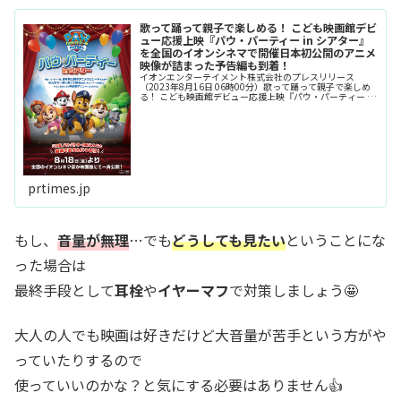
歌って踊って親子で楽しめる！ こども映画館デビ
ュー応援上映『パウ・パーティー in シアター』
を全国のイオンシネマで開催日本初公開のアニメ
映像が詰まった予告編も到着！
イオンエンターテイメント株式会社のプレスリリース
（2023年8月16日 06時00分）歌って踊って親子で楽しめ
る！ こども映画館デビュー応援上映『パウ・パーティー in
シアター』を全国のイオンシネマで開催日本初公開のアニ
メ映像が詰まった予...
prtimes.jp
もし、
音量が無理
…でも
どうしても見たい
ということにな
った場合は
最終手段として
耳栓
や
イヤーマフ
で対策しましょう🤩
大人の人でも映画は好きだけど大音量が苦手という方がや
っていたりするので
使っていいのかな？と気にする必要はありません👍