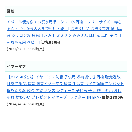
耳栓
＜メール便対象＞お祭り用品 シリコン耳栓 フリーサイズ 赤ち
ゃん・子供から大人まで利用可能 [ お祭り用品 お祭り衣装 祭用品
音 シリコン製 騒音用 水泳用 ミミセン みみせん 耳せん 耳栓 子供用
赤ちゃん用 ベビー ]
価格:
880円
(2024/4/14 19:45時点)
イヤーマフ
【MILASIC公式】イヤーマフ 防音 子供用 収納袋付き 耳栓 聴覚過敏
耳あて 対策 遮音 防音イヤーマフ 騒音 生活音 サイズ調節 コンパクト
折りたたみ 勉強 学習 メンズ レディース 子ども 子供 旅行 外出 おし
ゃれ かわいい プレゼント イヤープロテクター TN-ERMF
価格:
1880円
(2024/4/14 18:49時点)