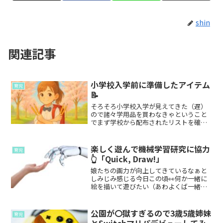
shin
関連記事
小学校入学前に準備したアイテム
育児
📝
そろそろ小学校入学が見えてきた（遅）
ので諸々学用品を買わなきゃということ
でまず学校から配布されたリストを確認
すると用意するものの数、およそ４０
個…！！いや 多いて…！！！こんなの
指定でまとめて学校で買わせてよー！！
楽しく遊んで機械学習研究に協力
育児
と思うようなものも（給食帽...
👆「Quick, Draw!」
娘たちの画力が向上してきているなぁと
しみじみ感じる今日この頃👀何か一緒に
絵を描いて遊びたい（あわよくば一緒に
画力を向上させたい）と思いお絵描き伝
言ゲームをやったりしていましたが…ゴ
ミ急いで書くので謎の線画が量産される
公園が〇獄すぎるので3歳5歳姉妹
育児
🧑‍🔧 →娘たちの許可が...